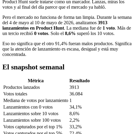
Product Hunt suele tratarse como un marcador. Lanzas, miras los
votos y al final del día parece que el mercado ya habló.
Pero el mercado no funciona de forma tan limpia. Durante la semana
del 4 de mayo al 10 de mayo de 2026, analizamos
3913
lanzamientos en Product Hunt
. La mediana fue de
1 voto
. Más de
un tercio recibió
0 votos
. Solo el
8,6%
superó los 10 votos.
Eso no significa que el otro 91,4% fueran malos productos. Significa
que la atención de lanzamiento es escasa, desigual y está muy
concentrada.
El snapshot semanal
Métrica
Resultado
Productos lanzados
3913
Votos totales
36.084
Mediana de votos por lanzamiento
1
Lanzamientos con 0 votos
34,1%
Lanzamientos sobre 10 votos
8,6%
Lanzamientos sobre 100 votos
2,2%
Votos capturados por el top 1%
33,2%
Votos capturados por el top 5%
72,4%