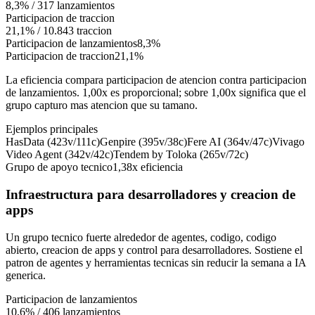
8,3%
/
317
lanzamientos
Participacion de traccion
21,1%
/
10.843
traccion
Participacion de lanzamientos
8,3%
Participacion de traccion
21,1%
La eficiencia compara participacion de atencion contra participacion
de lanzamientos. 1,00x es proporcional; sobre 1,00x significa que el
grupo capturo mas atencion que su tamano.
Ejemplos principales
HasData (423v/111c)
Genpire (395v/38c)
Fere AI (364v/47c)
Vivago
Video Agent (342v/42c)
Tendem by Toloka (265v/72c)
Grupo de apoyo tecnico
1,38x
eficiencia
Infraestructura para desarrolladores y creacion de
apps
Un grupo tecnico fuerte alrededor de agentes, codigo, codigo
abierto, creacion de apps y control para desarrolladores. Sostiene el
patron de agentes y herramientas tecnicas sin reducir la semana a IA
generica.
Participacion de lanzamientos
10,6%
/
406
lanzamientos