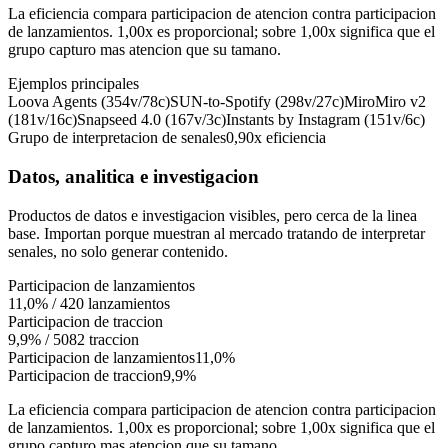
La eficiencia compara participacion de atencion contra participacion
de lanzamientos. 1,00x es proporcional; sobre 1,00x significa que el
grupo capturo mas atencion que su tamano.
Ejemplos principales
Loova Agents (354v/78c)
SUN-to-Spotify (298v/27c)
MiroMiro v2
(181v/16c)
Snapseed 4.0 (167v/3c)
Instants by Instagram (151v/6c)
Grupo de interpretacion de senales
0,90x
eficiencia
Datos, analitica e investigacion
Productos de datos e investigacion visibles, pero cerca de la linea
base. Importan porque muestran al mercado tratando de interpretar
senales, no solo generar contenido.
Participacion de lanzamientos
11,0%
/
420
lanzamientos
Participacion de traccion
9,9%
/
5082
traccion
Participacion de lanzamientos
11,0%
Participacion de traccion
9,9%
La eficiencia compara participacion de atencion contra participacion
de lanzamientos. 1,00x es proporcional; sobre 1,00x significa que el
grupo capturo mas atencion que su tamano.