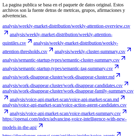
La pagina publica se basa en el paquete de datos original. Estos
archivos son la fuente detras de metricas, grupos, afirmaciones y
advertencias.
analysis/weekly-market-distribution/weekly-attention-overview.csv
analysis/weekly-market-distribution/weekly-attention-
quintiles.csv
analysis/weekly-market-distribution/weekly-
attention-thresholds.csv
analysis/weekly-cluster-summary.csv
analysis/semantic-startup-types/semantic-cluster-summary.csv
analysis/semantic-startup-types/semantic-tag-summary.csv
analysis/work-disappear-cluster/work-disappear-cluster.md
analysis/work-disappear-cluster/work-disappear-candidates.csv
analysis/work-disappear-cluster/work-disappear-family-summary.csv
analysis/voice-api-market-scan/voice-api-market-scan.md
analysis/voice-api-market-scan/voice-action-agent-candidates.csv
analysis/voice-api-market-scan/voice-market-summary.csv
https://openai.com/index/advancing-voice-intelligence-with-new-
models-in-the-api/
https://developers.openai.com/api/docs/guides/voice-agents