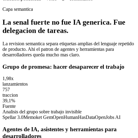
Capa semantica
La senal fuerte no fue IA generica. Fue
delegacion de tareas.
La revision semantica separa etiquetas amplias del lenguaje repetido
de producto. Ahi el patron de agentes y herramientas para
desarrolladores queda mucho mas claro.
Grupo de promesa: hacer desaparecer el trabajo
1,98x
lanzamientos
757
traccion
39,1%
Fuente
Analisis del grupo sobre trabajo invisible
Spellar 3.0
Memoket Gem
OpenHuman
HasData
OpenJobs AI
Agentes de IA, asistentes y herramientas para
desarrolladores