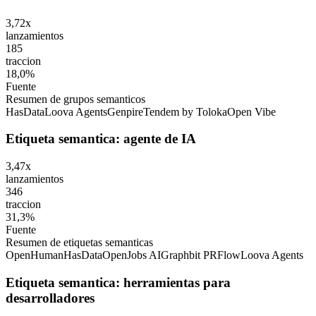
3,72x
lanzamientos
185
traccion
18,0%
Fuente
Resumen de grupos semanticos
HasData
Loova Agents
Genpire
Tendem by Toloka
Open Vibe
Etiqueta semantica: agente de IA
3,47x
lanzamientos
346
traccion
31,3%
Fuente
Resumen de etiquetas semanticas
OpenHuman
HasData
OpenJobs AI
Graphbit PRFlow
Loova Agents
Etiqueta semantica: herramientas para
desarrolladores