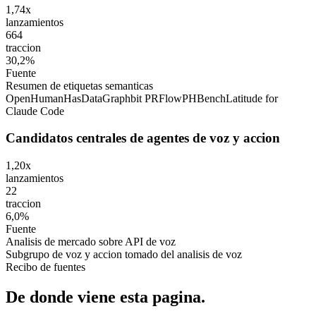
1,74x
lanzamientos
664
traccion
30,2%
Fuente
Resumen de etiquetas semanticas
OpenHuman
HasData
Graphbit PRFlow
PHBench
Latitude for
Claude Code
Candidatos centrales de agentes de voz y accion
1,20x
lanzamientos
22
traccion
6,0%
Fuente
Analisis de mercado sobre API de voz
Subgrupo de voz y accion tomado del analisis de voz
Recibo de fuentes
De donde viene esta pagina.