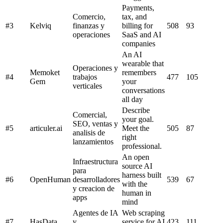
Payments,
Comercio,
tax, and
#
3
Kelviq
finanzas y
billing for
508
93
operaciones
SaaS and AI
companies
An AI
wearable that
Operaciones y
Memoket
remembers
#
4
trabajos
477
105
Gem
your
verticales
conversations
all day
Describe
Comercial,
your goal.
SEO, ventas y
#
5
articuler.ai
Meet the
505
87
analisis de
right
lanzamientos
professional.
An open
Infraestructura
source AI
para
harness built
#
6
OpenHuman
desarrolladores
539
67
with the
y creacion de
human in
apps
mind
Agentes de IA
Web scraping
#
7
HasData
y
service for AI
423
111