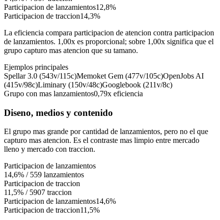
Participacion de lanzamientos
12,8%
Participacion de traccion
14,3%
La eficiencia compara participacion de atencion contra participacion
de lanzamientos. 1,00x es proporcional; sobre 1,00x significa que el
grupo capturo mas atencion que su tamano.
Ejemplos principales
Spellar 3.0 (543v/115c)
Memoket Gem (477v/105c)
OpenJobs AI
(415v/98c)
Liminary (150v/48c)
Googlebook (211v/8c)
Grupo con mas lanzamientos
0,79x
eficiencia
Diseno, medios y contenido
El grupo mas grande por cantidad de lanzamientos, pero no el que
capturo mas atencion. Es el contraste mas limpio entre mercado
lleno y mercado con traccion.
Participacion de lanzamientos
14,6%
/
559
lanzamientos
Participacion de traccion
11,5%
/
5907
traccion
Participacion de lanzamientos
14,6%
Participacion de traccion
11,5%