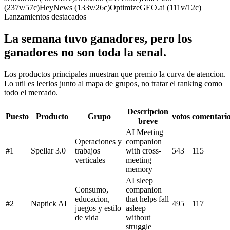
(237v/57c)
HeyNews (133v/26c)
OptimizeGEO.ai (111v/12c)
Lanzamientos destacados
La semana tuvo ganadores, pero los
ganadores no son toda la senal.
Los productos principales muestran que premio la curva de atencion.
Lo util es leerlos junto al mapa de grupos, no tratar el ranking como
todo el mercado.
Descripcion
Puesto
Producto
Grupo
votos
comentari
breve
AI Meeting
Operaciones y
companion
#
1
Spellar 3.0
trabajos
with cross-
543
115
verticales
meeting
memory
AI sleep
Consumo,
companion
educacion,
that helps fall
#
2
Naptick AI
495
117
juegos y estilo
asleep
de vida
without
struggle