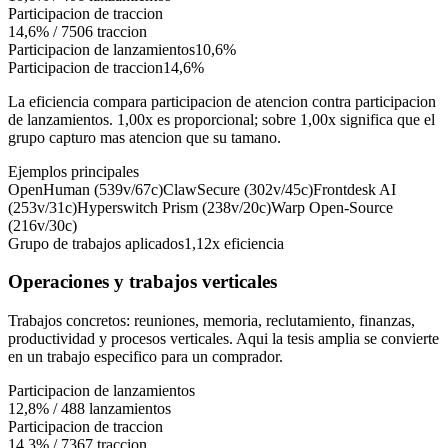
Participacion de traccion
14,6%
/
7506
traccion
Participacion de lanzamientos
10,6%
Participacion de traccion
14,6%
La eficiencia compara participacion de atencion contra participacion
de lanzamientos. 1,00x es proporcional; sobre 1,00x significa que el
grupo capturo mas atencion que su tamano.
Ejemplos principales
OpenHuman (539v/67c)
ClawSecure (302v/45c)
Frontdesk AI
(253v/31c)
Hyperswitch Prism (238v/20c)
Warp Open-Source
(216v/30c)
Grupo de trabajos aplicados
1,12x
eficiencia
Operaciones y trabajos verticales
Trabajos concretos: reuniones, memoria, reclutamiento, finanzas,
productividad y procesos verticales. Aqui la tesis amplia se convierte
en un trabajo especifico para un comprador.
Participacion de lanzamientos
12,8%
/
488
lanzamientos
Participacion de traccion
14,3%
/
7367
traccion