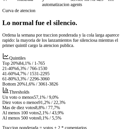
automatizacion
agents
Curva de atencion
Lo normal fue el silencio.
Ordena la semana por traccion ponderada y la cola larga aparece
rapido: la mayoria de los lanzamientos fue silenciosa mientras el
primer quintil cargo la atencion publica.
Quintiles
Top 20%
84,1%
/
1-765
21-40%
6,3%
/
766-1530
41-60%
4,7%
/
1531-2295
61-80%
3,3%
/
2296-3060
Bottom 20%
1,6%
/
3061-3826
Thresholds
Un voto o menos
57,1%
/
9,0%
Diez votos o menos
91,2%
/
22,3%
Mas de diez votos
8,8%
/
77,7%
Al menos 100 votos
2,1%
/
43,9%
Al menos 500 votos
0,1%
/
5,5%
Traccion ponderada = votos + 2 * comentarios