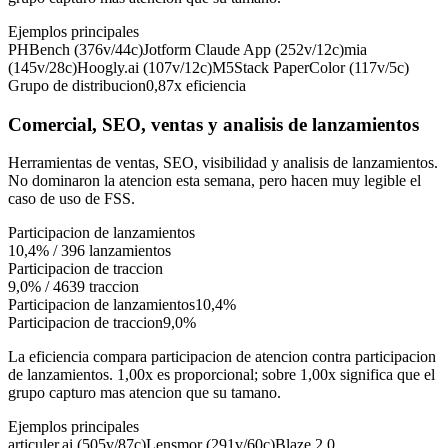
Ejemplos principales
PHBench (376v/44c)
Jotform Claude App (252v/12c)
mia
(145v/28c)
Hoogly.ai (107v/12c)
M5Stack PaperColor (117v/5c)
Grupo de distribucion
0,87x
eficiencia
Comercial, SEO, ventas y analisis de lanzamientos
Herramientas de ventas, SEO, visibilidad y analisis de lanzamientos.
No dominaron la atencion esta semana, pero hacen muy legible el
caso de uso de FSS.
Participacion de lanzamientos
10,4%
/
396
lanzamientos
Participacion de traccion
9,0%
/
4639
traccion
Participacion de lanzamientos
10,4%
Participacion de traccion
9,0%
La eficiencia compara participacion de atencion contra participacion
de lanzamientos. 1,00x es proporcional; sobre 1,00x significa que el
grupo capturo mas atencion que su tamano.
Ejemplos principales
articuler.ai (505v/87c)
Lensmor (291v/60c)
Blaze 2.0