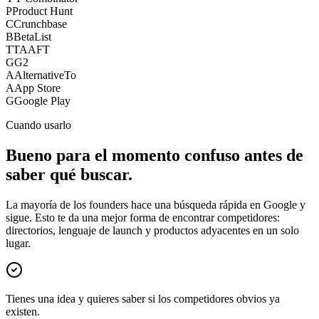
P
Product Hunt
C
Crunchbase
B
BetaList
T
TAAFT
G
G2
A
AlternativeTo
A
App Store
G
Google Play
Cuando usarlo
Bueno para el momento confuso antes de
saber qué buscar.
La mayoría de los founders hace una búsqueda rápida en Google y
sigue. Esto te da una mejor forma de encontrar competidores:
directorios, lenguaje de launch y productos adyacentes en un solo
lugar.
Tienes una idea y quieres saber si los competidores obvios ya
existen.